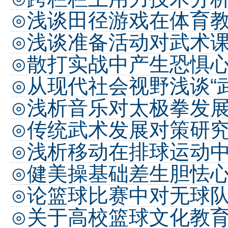
⊙
浅谈田径游戏在体育
⊙
浅谈准备活动对武术
⊙
散打实战中产生恐惧
⊙
从现代社会视野浅谈“
⊙
浅析音乐对太极拳发
⊙
传统武术发展对策研
⊙
浅析移动在排球运动
⊙
健美操基础差生胆怯
⊙
论篮球比赛中对无球
⊙
关于高校篮球文化教